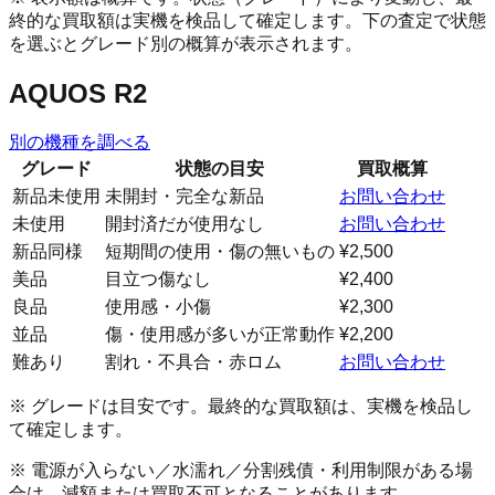
終的な買取額は実機を検品して確定します。下の査定で状態
を選ぶとグレード別の概算が表示されます。
AQUOS R2
別の機種を調べる
グレード
状態の目安
買取概算
新品未使用
未開封・完全な新品
お問い合わせ
未使用
開封済だが使用なし
お問い合わせ
新品同様
短期間の使用・傷の無いもの
¥2,500
美品
目立つ傷なし
¥2,400
良品
使用感・小傷
¥2,300
並品
傷・使用感が多いが正常動作
¥2,200
難あり
割れ・不具合・赤ロム
お問い合わせ
※ グレードは目安です。最終的な買取額は、実機を検品し
て確定します。
※ 電源が入らない／水濡れ／分割残債・利用制限がある場
合は、減額または買取不可となることがあります。