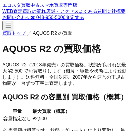
エコスタ買取
中古スマホ買取専門店
WEB査定
買取の流れ
店舗・アクセス
よくある質問
会社概要
お問い合わせ
☎
048-950-5006
査定する
買取トップ
／
AQUOS R2
の買取
AQUOS R2
の買取価格
AQUOS R2
（2018年発売）
の買取価格。
状態が良ければ最
大 ¥2,500 でお買取りします（概算・容量や状態により変動
します）。
送料無料・全国対応、
2007
年から運営の正規古
物商が一台ずつ丁寧に査定します。
AQUOS R2
の容量別 買取価格（概算）
容量
最大買取（概算）
容量指定なし
¥2,500
※ 表示額は概算です。状態（グレード）により変動し、最