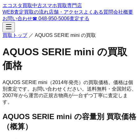
エコスタ買取
中古スマホ買取専門店
WEB査定
買取の流れ
店舗・アクセス
よくある質問
会社概要
お問い合わせ
☎
048-950-5006
査定する
買取トップ
／
AQUOS SERIE mini
の買取
AQUOS SERIE mini
の買取
価格
AQUOS SERIE mini
（2014年発売）
の買取価格。
価格は個
別査定です。お問い合わせください。
送料無料・全国対応、
2007
年から運営の正規古物商が一台ずつ丁寧に査定しま
す。
AQUOS SERIE mini
の容量別 買取価格
（概算）