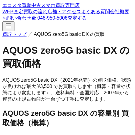
エコスタ買取
中古スマホ買取専門店
WEB査定
買取の流れ
店舗・アクセス
よくある質問
会社概要
お問い合わせ
☎
048-950-5006
査定する
買取トップ
／
AQUOS zero5G basic DX
の買取
AQUOS zero5G basic DX
の
買取価格
AQUOS zero5G basic DX
（2021年発売）
の買取価格。
状態
が良ければ最大 ¥3,500 でお買取りします（概算・容量や状
態により変動します）。
送料無料・全国対応、
2007
年から
運営の正規古物商が一台ずつ丁寧に査定します。
AQUOS zero5G basic DX
の容量別 買
取価格（概算）