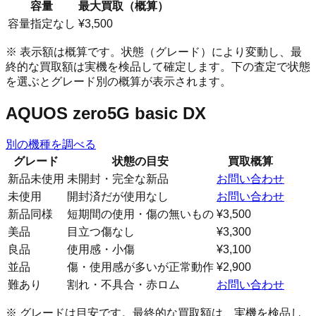
容量
最大買取（概算）
容量指定なし
¥3,500
※ 表示額は概算です。状態（グレード）により変動し、最
終的な買取額は実機を検品して確定します。下の査定で状態
を選ぶとグレード別の概算が表示されます。
AQUOS zero5G basic DX
別の機種を調べる
グレード
状態の目安
買取概算
新品未使用
未開封・完全な新品
お問い合わせ
未使用
開封済だが使用なし
お問い合わせ
新品同様
短期間の使用・傷の無いもの
¥3,500
美品
目立つ傷なし
¥3,300
良品
使用感・小傷
¥3,100
並品
傷・使用感が多いが正常動作
¥2,900
難あり
割れ・不具合・赤ロム
お問い合わせ
※ グレードは目安です。最終的な買取額は、実機を検品し