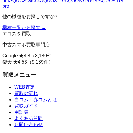
pro
AQUOS wish4
AQUOS R9
AQUOS sense9
AQUOS R8
pro
他の機種をお探しですか?
機種一覧から探す →
エコスタ買取
中古スマホ買取専門店
Google ★
4.8
（
3,180
件）
楽天 ★
4.53
（
9,139
件）
買取メニュー
WEB査定
買取の流れ
白ロム・赤ロムとは
買取ガイド
用語集
よくある質問
お問い合わせ