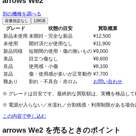
arrows We2
別の機種を調べる
容量指定なし
128GB
グレード
状態の目安
買取概算
新品未使用
未開封・完全な新品
¥12,500
未使用
開封済だが使用なし
¥11,900
新品同様
短期間の使用・傷の無いもの
¥9,000
美品
目立つ傷なし
¥8,600
良品
使用感・小傷
¥8,100
並品
傷・使用感が多いが正常動作
¥7,700
難あり
割れ・不具合・赤ロム
お問い合わせ
※ グレードは目安です。最終的な買取額は、実機を検品して
※ 電源が入らない／水濡れ／分割残債・利用制限がある場
この内容で申し込む
arrows We2
を売るときのポイント