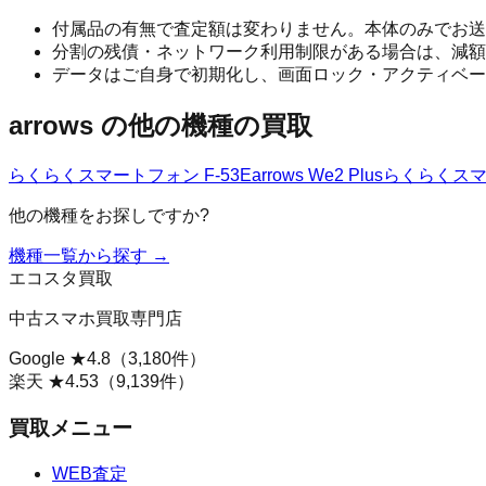
付属品の有無で査定額は変わりません。本体のみでお送
分割の残債・ネットワーク利用制限がある場合は、減額
データはご自身で初期化し、画面ロック・アクティベー
arrows
の他の機種の買取
らくらくスマートフォン F-53E
arrows We2 Plus
らくらくスマー
他の機種をお探しですか?
機種一覧から探す →
エコスタ買取
中古スマホ買取専門店
Google ★
4.8
（
3,180
件）
楽天 ★
4.53
（
9,139
件）
買取メニュー
WEB査定