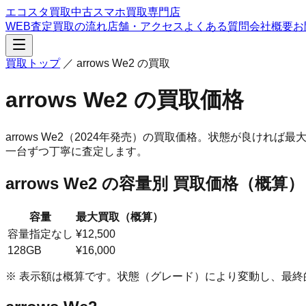
エコスタ買取
中古スマホ買取専門店
WEB査定
買取の流れ
店舗・アクセス
よくある質問
会社概要
お
買取トップ
／
arrows We2
の買取
arrows We2
の買取価格
arrows We2
（2024年発売）
の買取価格。
状態が良ければ最大 
一台ずつ丁寧に査定します。
arrows We2
の容量別 買取価格（概算）
容量
最大買取（概算）
容量指定なし
¥12,500
128GB
¥16,000
※ 表示額は概算です。状態（グレード）により変動し、最