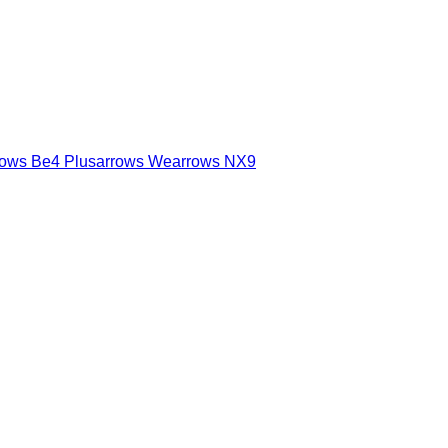
rows Be4 Plus
arrows We
arrows NX9