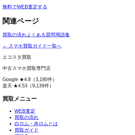
無料でWEB査定する
関連ページ
買取の流れ
よくある質問
用語集
← スマホ買取ガイド一覧へ
エコスタ買取
中古スマホ買取専門店
Google ★
4.8
（
3,180
件）
楽天 ★
4.53
（
9,139
件）
買取メニュー
WEB査定
買取の流れ
白ロム・赤ロムとは
買取ガイド