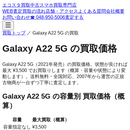
エコスタ買取
中古スマホ買取専門店
WEB査定
買取の流れ
店舗・アクセス
よくある質問
会社概要
お問い合わせ
☎
048-950-5006
査定する
買取トップ
／
Galaxy A22 5G
の買取
Galaxy A22 5G
の買取価格
Galaxy A22 5G
（2021年発売）
の買取価格。
状態が良ければ
最大 ¥3,500 でお買取りします（概算・容量や状態により変
動します）。
送料無料・全国対応、
2007
年から運営の正規
古物商が一台ずつ丁寧に査定します。
Galaxy A22 5G
の容量別 買取価格（概
算）
容量
最大買取（概算）
容量指定なし
¥3,500