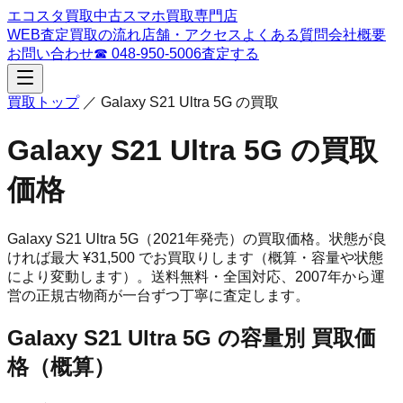
エコスタ買取
中古スマホ買取専門店
WEB査定
買取の流れ
店舗・アクセス
よくある質問
会社概要
お問い合わせ
☎
048-950-5006
査定する
買取トップ
／
Galaxy S21 Ultra 5G
の買取
Galaxy S21 Ultra 5G
の買取
価格
Galaxy S21 Ultra 5G
（2021年発売）
の買取価格。
状態が良
ければ最大 ¥31,500 でお買取りします（概算・容量や状態
により変動します）。
送料無料・全国対応、
2007
年から運
営の正規古物商が一台ずつ丁寧に査定します。
Galaxy S21 Ultra 5G
の容量別 買取価
格（概算）