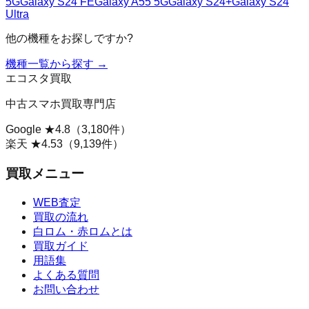
5G
Galaxy S24 FE
Galaxy A55 5G
Galaxy S24+
Galaxy S24
Ultra
他の機種をお探しですか?
機種一覧から探す →
エコスタ買取
中古スマホ買取専門店
Google ★
4.8
（
3,180
件）
楽天 ★
4.53
（
9,139
件）
買取メニュー
WEB査定
買取の流れ
白ロム・赤ロムとは
買取ガイド
用語集
よくある質問
お問い合わせ