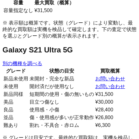
容量
最大買取（概算）
容量指定なし
¥31,500
※ 表示額は概算です。状態（グレード）により変動し、最
終的な買取額は実機を検品して確定します。下の査定で状態
を選ぶとグレード別の概算が表示されます。
Galaxy S21 Ultra 5G
別の機種を調べる
グレード
状態の目安
買取概算
新品未使用
未開封・完全な新品
お問い合わせ
未使用
開封済だが使用なし
お問い合わせ
新品同様
短期間の使用・傷の無いもの
¥31,500
美品
目立つ傷なし
¥30,000
良品
使用感・小傷
¥28,400
並品
傷・使用感が多いが正常動作
¥26,800
難あり
割れ・不具合・赤ロム
¥6,300
※ グレードは目安です。最終的な買取額は、実機を検品し