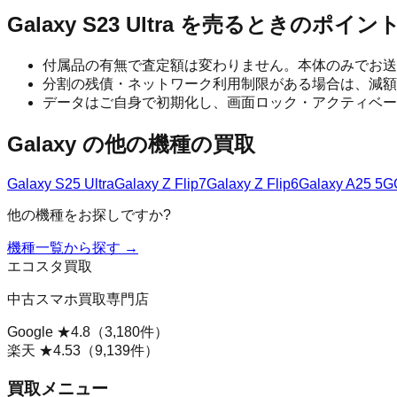
Galaxy S23 Ultra
を売るときのポイン
付属品の有無で査定額は変わりません。本体のみでお送
分割の残債・ネットワーク利用制限がある場合は、減額
データはご自身で初期化し、画面ロック・アクティベー
Galaxy
の他の機種の買取
Galaxy S25 Ultra
Galaxy Z Flip7
Galaxy Z Flip6
Galaxy A25 5G
他の機種をお探しですか?
機種一覧から探す →
エコスタ買取
中古スマホ買取専門店
Google ★
4.8
（
3,180
件）
楽天 ★
4.53
（
9,139
件）
買取メニュー