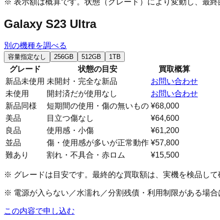
※ 表示額は概算です。状態（グレード）により変動し、最
Galaxy S23 Ultra
別の機種を調べる
容量指定なし
256GB
512GB
1TB
グレード
状態の目安
買取概算
新品未使用
未開封・完全な新品
お問い合わせ
未使用
開封済だが使用なし
お問い合わせ
新品同様
短期間の使用・傷の無いもの
¥68,000
美品
目立つ傷なし
¥64,600
良品
使用感・小傷
¥61,200
並品
傷・使用感が多いが正常動作
¥57,800
難あり
割れ・不具合・赤ロム
¥15,500
※ グレードは目安です。最終的な買取額は、実機を検品して
※ 電源が入らない／水濡れ／分割残債・利用制限がある場
この内容で申し込む