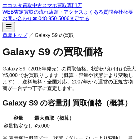
エコスタ買取
中古スマホ買取専門店
WEB査定
買取の流れ
店舗・アクセス
よくある質問
会社概要
お問い合わせ
☎
048-950-5006
査定する
買取トップ
／
Galaxy S9
の買取
Galaxy S9
の買取価格
Galaxy S9
（2018年発売）
の買取価格。
状態が良ければ最大
¥5,000 でお買取りします（概算・容量や状態により変動し
ます）。
送料無料・全国対応、
2007
年から運営の正規古物
商が一台ずつ丁寧に査定します。
Galaxy S9
の容量別 買取価格（概算）
容量
最大買取（概算）
容量指定なし
¥5,000
※ 表示額は概算です。状態（グレード）により変動し、最