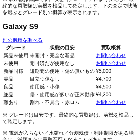
終的な買取額は実機を検品して確定します。下の査定で状態
を選ぶとグレード別の概算が表示されます。
Galaxy S9
別の機種を調べる
グレード
状態の目安
買取概算
新品未使用
未開封・完全な新品
お問い合わせ
未使用
開封済だが使用なし
お問い合わせ
新品同様
短期間の使用・傷の無いもの
¥5,000
美品
目立つ傷なし
¥4,700
良品
使用感・小傷
¥4,500
並品
傷・使用感が多いが正常動作
¥4,200
難あり
割れ・不具合・赤ロム
お問い合わせ
※ グレードは目安です。最終的な買取額は、実機を検品し
て確定します。
※ 電源が入らない／水濡れ／分割残債・利用制限がある場
合は、減額または買取不可となることがあります。