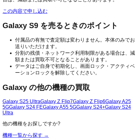
この内容で申し込む
Galaxy S9
を売るときのポイント
付属品の有無で査定額は変わりません。本体のみでお
送りいただけます。
分割の残債・ネットワーク利用制限がある場合は、減
額または買取不可となることがあります。
データはご自身で初期化し、画面ロック・アクティベ
ーションロックを解除してください。
Galaxy
の他の機種の買取
Galaxy S25 Ultra
Galaxy Z Flip7
Galaxy Z Flip6
Galaxy A25
5G
Galaxy S24 FE
Galaxy A55 5G
Galaxy S24+
Galaxy S24
Ultra
他の機種をお探しですか?
機種一覧から探す →