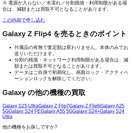
※ 電源が入らない／水濡れ／分割残債・利用制限がある場
合は、減額または買取不可となることがあります。
この内容で申し込む
Galaxy Z Flip4
を売るときのポイント
付属品の有無で査定額は変わりません。本体のみでお
送りいただけます。
分割の残債・ネットワーク利用制限がある場合は、減
額または買取不可となることがあります。
データはご自身で初期化し、画面ロック・アクティベ
ーションロックを解除してください。
Galaxy
の他の機種の買取
Galaxy S25 Ultra
Galaxy Z Flip7
Galaxy Z Flip6
Galaxy A25
5G
Galaxy S24 FE
Galaxy A55 5G
Galaxy S24+
Galaxy S24
Ultra
他の機種をお探しですか?