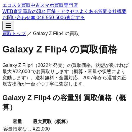
エコスタ買取
中古スマホ買取専門店
WEB査定
買取の流れ
店舗・アクセス
よくある質問
会社概要
お問い合わせ
☎
048-950-5006
査定する
買取トップ
／
Galaxy Z Flip4
の買取
Galaxy Z Flip4
の買取価格
Galaxy Z Flip4
（2022年発売）
の買取価格。
状態が良ければ
最大 ¥22,000 でお買取りします（概算・容量や状態により
変動します）。
送料無料・全国対応、
2007
年から運営の正
規古物商が一台ずつ丁寧に査定します。
Galaxy Z Flip4
の容量別 買取価格（概
算）
容量
最大買取（概算）
容量指定なし
¥22,000