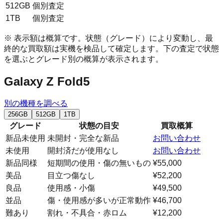
512GB
個別査定
1TB
個別査定
※ 表示額は概算です。状態（グレード）により変動し、最
終的な買取額は実機を検品して確定します。下の査定で状態
を選ぶとグレード別の概算が表示されます。
Galaxy Z Fold5
別の機種を調べる
256GB
512GB
1TB
グレード
状態の目安
買取概算
新品未使用
未開封・完全な新品
お問い合わせ
未使用
開封済だが使用なし
お問い合わせ
新品同様
短期間の使用・傷の無いもの
¥55,000
美品
目立つ傷なし
¥52,200
良品
使用感・小傷
¥49,500
並品
傷・使用感が多いが正常動作
¥46,700
難あり
割れ・不具合・赤ロム
¥12,200