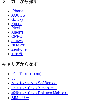
メーカーから探す
iPhone
AQUOS
Galaxy
Xperia
Pixel
Xiaomi
OPPO
arrows
HUAWEI
ZenFone
京セラ
キャリアから探す
ドコモ（docomo）
au
ソフトバンク（SoftBank）
ワイモバイル（Y!mobile）
楽天モバイル（Rakuten Mobile）
SIMフリー