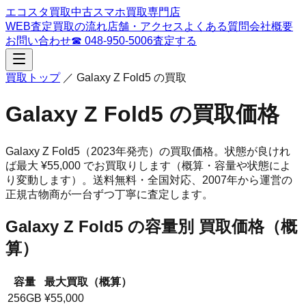
エコスタ買取
中古スマホ買取専門店
WEB査定
買取の流れ
店舗・アクセス
よくある質問
会社概要
お問い合わせ
☎
048-950-5006
査定する
買取トップ
／
Galaxy Z Fold5
の買取
Galaxy Z Fold5
の買取価格
Galaxy Z Fold5
（2023年発売）
の買取価格。
状態が良けれ
ば最大 ¥55,000 でお買取りします（概算・容量や状態によ
り変動します）。
送料無料・全国対応、
2007
年から運営の
正規古物商が一台ずつ丁寧に査定します。
Galaxy Z Fold5
の容量別 買取価格（概
算）
容量
最大買取（概算）
256GB
¥55,000