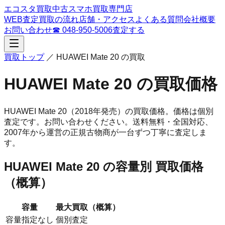
エコスタ買取
中古スマホ買取専門店
WEB査定
買取の流れ
店舗・アクセス
よくある質問
会社概要
お問い合わせ
☎
048-950-5006
査定する
買取トップ
／
HUAWEI Mate 20
の買取
HUAWEI Mate 20
の買取価格
HUAWEI Mate 20
（2018年発売）
の買取価格。
価格は個別
査定です。お問い合わせください。
送料無料・全国対応、
2007
年から運営の正規古物商が一台ずつ丁寧に査定しま
す。
HUAWEI Mate 20
の容量別 買取価格
（概算）
容量
最大買取（概算）
容量指定なし
個別査定