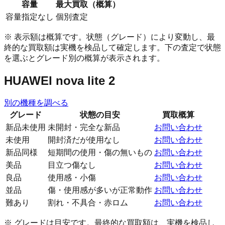
容量
最大買取（概算）
容量指定なし
個別査定
※ 表示額は概算です。状態（グレード）により変動し、最
終的な買取額は実機を検品して確定します。下の査定で状態
を選ぶとグレード別の概算が表示されます。
HUAWEI nova lite 2
別の機種を調べる
グレード
状態の目安
買取概算
新品未使用
未開封・完全な新品
お問い合わせ
未使用
開封済だが使用なし
お問い合わせ
新品同様
短期間の使用・傷の無いもの
お問い合わせ
美品
目立つ傷なし
お問い合わせ
良品
使用感・小傷
お問い合わせ
並品
傷・使用感が多いが正常動作
お問い合わせ
難あり
割れ・不具合・赤ロム
お問い合わせ
※ グレードは目安です。最終的な買取額は、実機を検品し