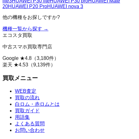
lite3
HUAWEI P30 lite
HUAWEI P30 pro
HUAWEI Mate
20
HUAWEI P20 Pro
HUAWEI nova 3
他の機種をお探しですか?
機種一覧から探す →
エコスタ買取
中古スマホ買取専門店
Google ★
4.8
（
3,180
件）
楽天 ★
4.53
（
9,139
件）
買取メニュー
WEB査定
買取の流れ
白ロム・赤ロムとは
買取ガイド
用語集
よくある質問
お問い合わせ