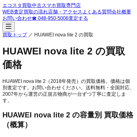
エコスタ買取
中古スマホ買取専門店
WEB査定
買取の流れ
店舗・アクセス
よくある質問
会社概要
お問い合わせ
☎
048-950-5006
査定する
買取トップ
／
HUAWEI nova lite 2
の買取
HUAWEI nova lite 2
の買取
価格
HUAWEI nova lite 2
（2018年発売）
の買取価格。
価格は個
別査定です。お問い合わせください。
送料無料・全国対応、
2007
年から運営の正規古物商が一台ずつ丁寧に査定しま
す。
HUAWEI nova lite 2
の容量別 買取価格
（概算）