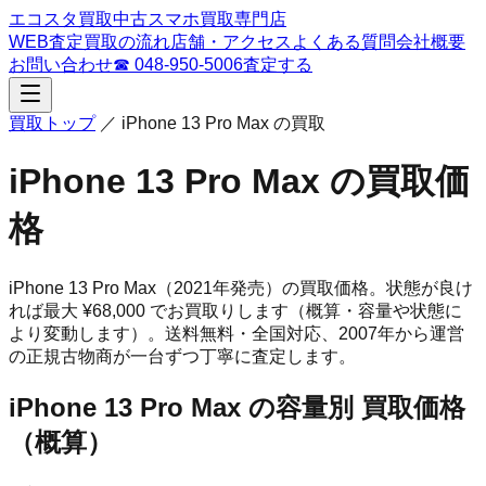
エコスタ買取
中古スマホ買取専門店
WEB査定
買取の流れ
店舗・アクセス
よくある質問
会社概要
お問い合わせ
☎
048-950-5006
査定する
買取トップ
／
iPhone 13 Pro Max
の買取
iPhone 13 Pro Max
の買取価
格
iPhone 13 Pro Max
（2021年発売）
の買取価格。
状態が良け
れば最大 ¥68,000 でお買取りします（概算・容量や状態に
より変動します）。
送料無料・全国対応、
2007
年から運営
の正規古物商が一台ずつ丁寧に査定します。
iPhone 13 Pro Max
の容量別 買取価格
（概算）