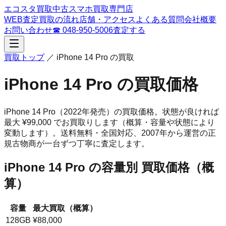
エコスタ買取
中古スマホ買取専門店
WEB査定
買取の流れ
店舗・アクセス
よくある質問
会社概要
お問い合わせ
☎
048-950-5006
査定する
買取トップ
／
iPhone 14 Pro
の買取
iPhone 14 Pro
の買取価格
iPhone 14 Pro
（2022年発売）
の買取価格。
状態が良ければ
最大 ¥99,000 でお買取りします（概算・容量や状態により
変動します）。
送料無料・全国対応、
2007
年から運営の正
規古物商が一台ずつ丁寧に査定します。
iPhone 14 Pro
の容量別 買取価格（概
算）
容量
最大買取（概算）
128GB
¥88,000