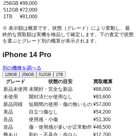
256GB
¥99,000
512GB
¥72,000
1TB
¥81,000
※ 表示額は概算です。状態（グレード）により変動し、最
終的な買取額は実機を検品して確定します。下の査定で状態
を選ぶとグレード別の概算が表示されます。
iPhone 14 Pro
別の機種を調べる
128GB
256GB
512GB
1TB
グレード
状態の目安
買取概算
新品未使用
未開封・完全な新品
¥88,000
未使用
開封済だが使用なし
¥83,600
新品同様
短期間の使用・傷の無いもの
¥57,000
美品
目立つ傷なし
¥54,200
良品
使用感・小傷
¥51,300
並品
傷・使用感が多いが正常動作
¥48,500
難あり
割れ・不具合・赤ロム
¥12,700