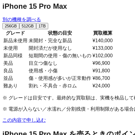
iPhone 15 Pro Max
別の機種を調べる
256GB
512GB
1TB
グレード
状態の目安
買取概算
新品未使用
未開封・完全な新品
¥140,000
未使用
開封済だが使用なし
¥133,000
新品同様
短期間の使用・傷の無いもの
¥102,000
美品
目立つ傷なし
¥96,900
良品
使用感・小傷
¥91,800
並品
傷・使用感が多いが正常動作
¥86,700
難あり
割れ・不具合・赤ロム
¥24,000
※ グレードは目安です。最終的な買取額は、実機を検品して
※ 電源が入らない／水濡れ／分割残債・利用制限がある場
この内容で申し込む
iPhone 15 Pro Max
を売るときのポイ