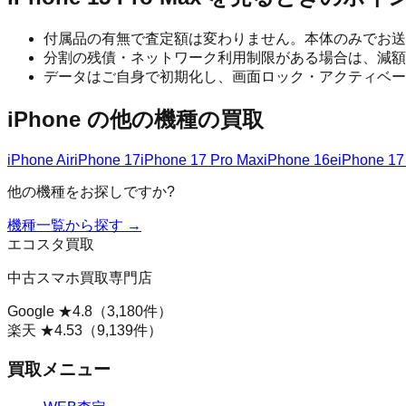
付属品の有無で査定額は変わりません。本体のみでお送
分割の残債・ネットワーク利用制限がある場合は、減額
データはご自身で初期化し、画面ロック・アクティベー
iPhone
の他の機種の買取
iPhone Air
iPhone 17
iPhone 17 Pro Max
iPhone 16e
iPhone 17
他の機種をお探しですか?
機種一覧から探す →
エコスタ買取
中古スマホ買取専門店
Google ★
4.8
（
3,180
件）
楽天 ★
4.53
（
9,139
件）
買取メニュー