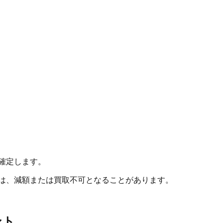
確定します。
合は、減額または買取不可となることがあります。
ント