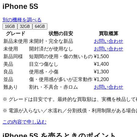
iPhone 5S
別の機種を調べる
16GB
32GB
64GB
グレード
状態の目安
買取概算
新品未使用
未開封・完全な新品
お問い合わせ
未使用
開封済だが使用なし
お問い合わせ
新品同様
短期間の使用・傷の無いもの
¥1,500
美品
目立つ傷なし
¥1,400
良品
使用感・小傷
¥1,300
並品
傷・使用感が多いが正常動作
¥1,200
難あり
割れ・不具合・赤ロム
お問い合わせ
※ グレードは目安です。最終的な買取額は、実機を検品して
※ 電源が入らない／水濡れ／分割残債・利用制限がある場
この内容で申し込む
iPhone 5S
を売るときのポイント