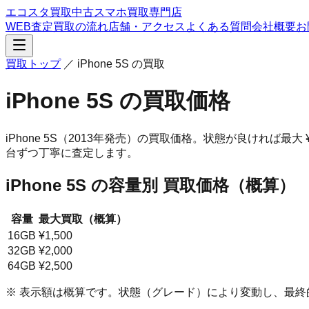
エコスタ買取
中古スマホ買取専門店
WEB査定
買取の流れ
店舗・アクセス
よくある質問
会社概要
お
買取トップ
／
iPhone 5S
の買取
iPhone 5S
の買取価格
iPhone 5S
（2013年発売）
の買取価格。
状態が良ければ最大 
台ずつ丁寧に査定します。
iPhone 5S
の容量別 買取価格（概算）
容量
最大買取（概算）
16GB
¥1,500
32GB
¥2,000
64GB
¥2,500
※ 表示額は概算です。状態（グレード）により変動し、最