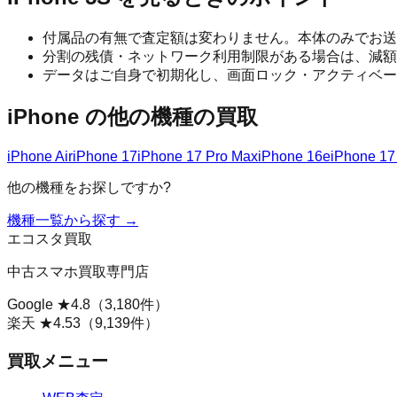
付属品の有無で査定額は変わりません。本体のみでお送
分割の残債・ネットワーク利用制限がある場合は、減額
データはご自身で初期化し、画面ロック・アクティベー
iPhone
の他の機種の買取
iPhone Air
iPhone 17
iPhone 17 Pro Max
iPhone 16e
iPhone 17
他の機種をお探しですか?
機種一覧から探す →
エコスタ買取
中古スマホ買取専門店
Google ★
4.8
（
3,180
件）
楽天 ★
4.53
（
9,139
件）
買取メニュー