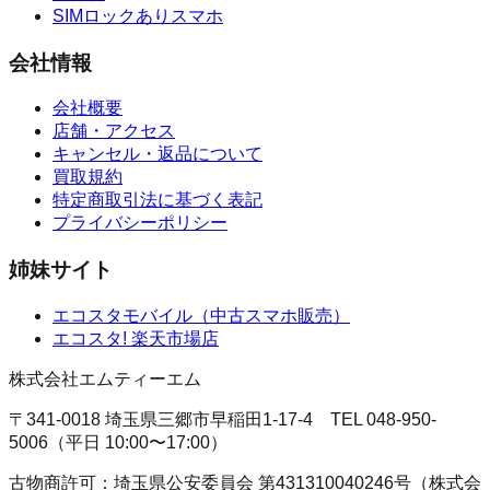
SIMロックありスマホ
会社情報
会社概要
店舗・アクセス
キャンセル・返品について
買取規約
特定商取引法に基づく表記
プライバシーポリシー
姉妹サイト
エコスタモバイル
（
中古スマホ販売
）
エコスタ!
楽天市場店
株式会社エムティーエム
〒341-0018 埼玉県三郷市早稲田1-17-4
TEL
048-950-
5006
（
平日 10:00〜17:00
）
古物商許可：
埼玉県公安委員会
第431310040246号
（
株式会