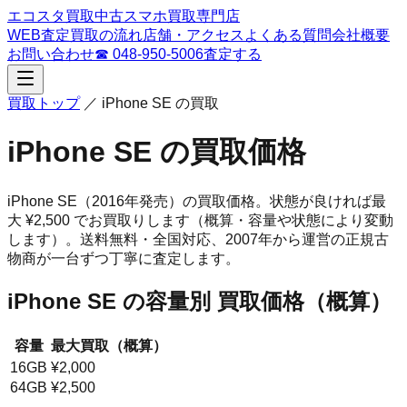
エコスタ買取
中古スマホ買取専門店
WEB査定
買取の流れ
店舗・アクセス
よくある質問
会社概要
お問い合わせ
☎
048-950-5006
査定する
買取トップ
／
iPhone SE
の買取
iPhone SE
の買取価格
iPhone SE
（2016年発売）
の買取価格。
状態が良ければ最
大 ¥2,500 でお買取りします（概算・容量や状態により変動
します）。
送料無料・全国対応、
2007
年から運営の正規古
物商が一台ずつ丁寧に査定します。
iPhone SE
の容量別 買取価格（概算）
容量
最大買取（概算）
16GB
¥2,000
64GB
¥2,500