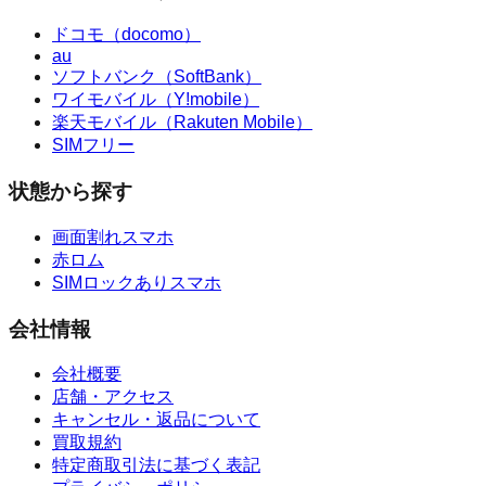
ドコモ（docomo）
au
ソフトバンク（SoftBank）
ワイモバイル（Y!mobile）
楽天モバイル（Rakuten Mobile）
SIMフリー
状態から探す
画面割れスマホ
赤ロム
SIMロックありスマホ
会社情報
会社概要
店舗・アクセス
キャンセル・返品について
買取規約
特定商取引法に基づく表記