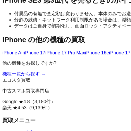
iPhone SE3 第3世代
を売るときのポイ
付属品の有無で査定額は変わりません。本体のみでお送
分割の残債・ネットワーク利用制限がある場合は、減額
データはご自身で初期化し、画面ロック・アクティベー
iPhone
の他の機種の買取
iPhone Air
iPhone 17
iPhone 17 Pro Max
iPhone 16e
iPhone 17
他の機種をお探しですか?
機種一覧から探す →
エコスタ買取
中古スマホ買取専門店
Google ★
4.8
（
3,180
件）
楽天 ★
4.53
（
9,139
件）
買取メニュー