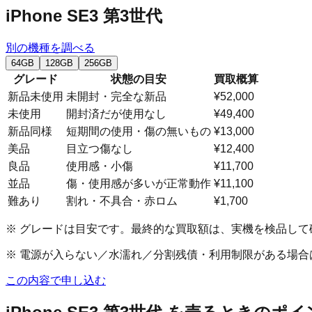
iPhone SE3 第3世代
別の機種を調べる
64GB
128GB
256GB
グレード
状態の目安
買取概算
新品未使用
未開封・完全な新品
¥52,000
未使用
開封済だが使用なし
¥49,400
新品同様
短期間の使用・傷の無いもの
¥13,000
美品
目立つ傷なし
¥12,400
良品
使用感・小傷
¥11,700
並品
傷・使用感が多いが正常動作
¥11,100
難あり
割れ・不具合・赤ロム
¥1,700
※ グレードは目安です。最終的な買取額は、実機を検品して
※ 電源が入らない／水濡れ／分割残債・利用制限がある場
この内容で申し込む