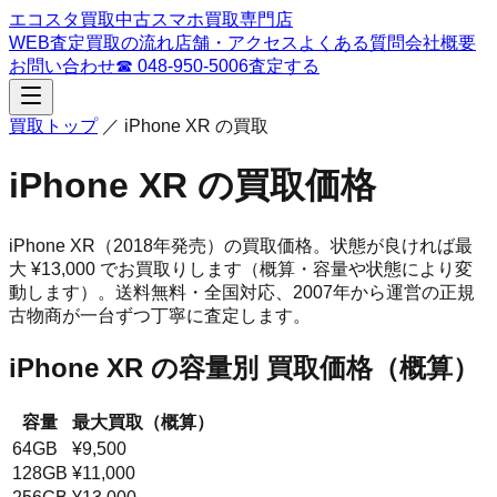
エコスタ買取
中古スマホ買取専門店
WEB査定
買取の流れ
店舗・アクセス
よくある質問
会社概要
お問い合わせ
☎
048-950-5006
査定する
買取トップ
／
iPhone XR
の買取
iPhone XR
の買取価格
iPhone XR
（2018年発売）
の買取価格。
状態が良ければ最
大 ¥13,000 でお買取りします（概算・容量や状態により変
動します）。
送料無料・全国対応、
2007
年から運営の正規
古物商が一台ずつ丁寧に査定します。
iPhone XR
の容量別 買取価格（概算）
容量
最大買取（概算）
64GB
¥9,500
128GB
¥11,000