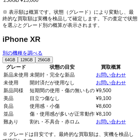
256GB
¥13,000
※ 表示額は概算です。状態（グレード）により変動し、最
終的な買取額は実機を検品して確定します。下の査定で状態
を選ぶとグレード別の概算が表示されます。
iPhone XR
別の機種を調べる
64GB
128GB
256GB
グレード
状態の目安
買取概算
新品未使用
未開封・完全な新品
お問い合わせ
未使用
開封済だが使用なし
お問い合わせ
新品同様
短期間の使用・傷の無いもの
¥9,500
美品
目立つ傷なし
¥9,100
良品
使用感・小傷
¥8,600
並品
傷・使用感が多いが正常動作
¥8,100
難あり
割れ・不具合・赤ロム
お問い合わせ
※ グレードは目安です。最終的な買取額は、実機を検品し