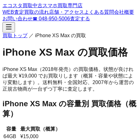
エコスタ買取
中古スマホ買取専門店
WEB査定
買取の流れ
店舗・アクセス
よくある質問
会社概要
お問い合わせ
☎
048-950-5006
査定する
買取トップ
／
iPhone XS Max
の買取
iPhone XS Max
の買取価格
iPhone XS Max
（2018年発売）
の買取価格。
状態が良けれ
ば最大 ¥19,000 でお買取りします（概算・容量や状態によ
り変動します）。
送料無料・全国対応、
2007
年から運営の
正規古物商が一台ずつ丁寧に査定します。
iPhone XS Max
の容量別 買取価格（概
算）
容量
最大買取（概算）
64GB
¥15,000