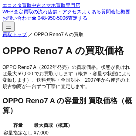
エコスタ買取
中古スマホ買取専門店
WEB査定
買取の流れ
店舗・アクセス
よくある質問
会社概要
お問い合わせ
☎
048-950-5006
査定する
買取トップ
／
OPPO Reno7 A
の買取
OPPO Reno7 A
の買取価格
OPPO Reno7 A
（2022年発売）
の買取価格。
状態が良けれ
ば最大 ¥7,000 でお買取りします（概算・容量や状態により
変動します）。
送料無料・全国対応、
2007
年から運営の正
規古物商が一台ずつ丁寧に査定します。
OPPO Reno7 A
の容量別 買取価格（概
算）
容量
最大買取（概算）
容量指定なし
¥7,000