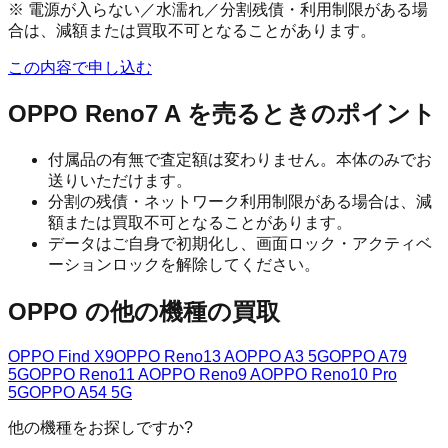
※ 電源が入らない／水濡れ／分割残債・利用制限がある場
合は、減額または買取不可となることがあります。
この内容で申し込む
OPPO Reno7 A
を売るときのポイント
付属品の有無で査定額は変わりません。本体のみでお
送りいただけます。
分割の残債・ネットワーク利用制限がある場合は、減
額または買取不可となることがあります。
データはご自身で初期化し、画面ロック・アクティベ
ーションロックを解除してください。
OPPO
の他の機種の買取
OPPO Find X9
OPPO Reno13 A
OPPO A3 5G
OPPO A79
5G
OPPO Reno11 A
OPPO Reno9 A
OPPO Reno10 Pro
5G
OPPO A54 5G
他の機種をお探しですか?