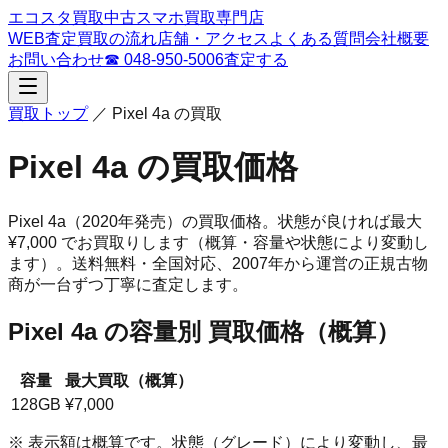
エコスタ買取
中古スマホ買取専門店
WEB査定
買取の流れ
店舗・アクセス
よくある質問
会社概要
お問い合わせ
☎
048-950-5006
査定する
買取トップ
／
Pixel 4a
の買取
Pixel 4a
の買取価格
Pixel 4a
（2020年発売）
の買取価格。
状態が良ければ最大
¥7,000 でお買取りします（概算・容量や状態により変動し
ます）。
送料無料・全国対応、
2007
年から運営の正規古物
商が一台ずつ丁寧に査定します。
Pixel 4a
の容量別 買取価格（概算）
容量
最大買取（概算）
128GB
¥7,000
※ 表示額は概算です。状態（グレード）により変動し、最