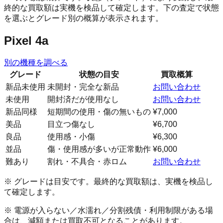
終的な買取額は実機を検品して確定します。下の査定で状態
を選ぶとグレード別の概算が表示されます。
Pixel 4a
別の機種を調べる
グレード
状態の目安
買取概算
新品未使用
未開封・完全な新品
お問い合わせ
未使用
開封済だが使用なし
お問い合わせ
新品同様
短期間の使用・傷の無いもの
¥7,000
美品
目立つ傷なし
¥6,700
良品
使用感・小傷
¥6,300
並品
傷・使用感が多いが正常動作
¥6,000
難あり
割れ・不具合・赤ロム
お問い合わせ
※ グレードは目安です。最終的な買取額は、実機を検品し
て確定します。
※ 電源が入らない／水濡れ／分割残債・利用制限がある場
合は、減額または買取不可となることがあります。