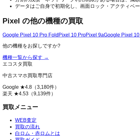
データはご自身で初期化し、画面ロック・アクティベー
Pixel
の他の機種の買取
Google Pixel 10 Pro Fold
Pixel 10 Pro
Pixel 9a
Google Pixel 10
他の機種をお探しですか?
機種一覧から探す →
エコスタ買取
中古スマホ買取専門店
Google ★
4.8
（
3,180
件）
楽天 ★
4.53
（
9,139
件）
買取メニュー
WEB査定
買取の流れ
白ロム・赤ロムとは
買取ガイド