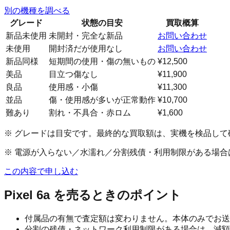
別の機種を調べる
グレード
状態の目安
買取概算
新品未使用
未開封・完全な新品
お問い合わせ
未使用
開封済だが使用なし
お問い合わせ
新品同様
短期間の使用・傷の無いもの
¥12,500
美品
目立つ傷なし
¥11,900
良品
使用感・小傷
¥11,300
並品
傷・使用感が多いが正常動作
¥10,700
難あり
割れ・不具合・赤ロム
¥1,600
※ グレードは目安です。最終的な買取額は、実機を検品して
※ 電源が入らない／水濡れ／分割残債・利用制限がある場
この内容で申し込む
Pixel 6a
を売るときのポイント
付属品の有無で査定額は変わりません。本体のみでお送
分割の残債・ネットワーク利用制限がある場合は、減額