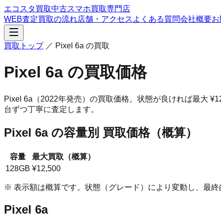
エコスタ買取
中古スマホ買取専門店
WEB査定
買取の流れ
店舗・アクセス
よくある質問
会社概要
お
買取トップ
／
Pixel 6a
の買取
Pixel 6a
の買取価格
Pixel 6a
（2022年発売）
の買取価格。
状態が良ければ最大 ¥
台ずつ丁寧に査定します。
Pixel 6a
の容量別 買取価格（概算）
容量
最大買取（概算）
128GB
¥12,500
※ 表示額は概算です。状態（グレード）により変動し、最
Pixel 6a