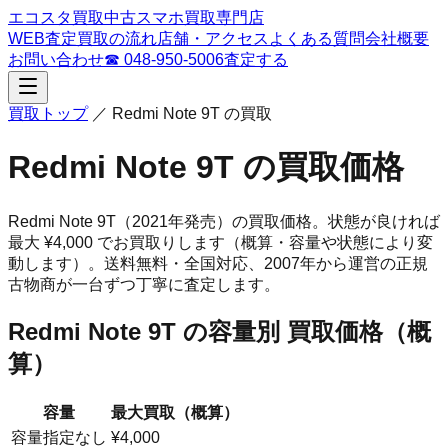
エコスタ買取
中古スマホ買取専門店
WEB査定
買取の流れ
店舗・アクセス
よくある質問
会社概要
お問い合わせ
☎
048-950-5006
査定する
買取トップ
／
Redmi Note 9T
の買取
Redmi Note 9T
の買取価格
Redmi Note 9T
（2021年発売）
の買取価格。
状態が良ければ
最大 ¥4,000 でお買取りします（概算・容量や状態により変
動します）。
送料無料・全国対応、
2007
年から運営の正規
古物商が一台ずつ丁寧に査定します。
Redmi Note 9T
の容量別 買取価格（概
算）
容量
最大買取（概算）
容量指定なし
¥4,000