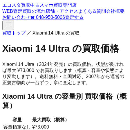
エコスタ買取
中古スマホ買取専門店
WEB査定
買取の流れ
店舗・アクセス
よくある質問
会社概要
お問い合わせ
☎
048-950-5006
査定する
買取トップ
／
Xiaomi 14 Ultra
の買取
Xiaomi 14 Ultra
の買取価格
Xiaomi 14 Ultra
（2024年発売）
の買取価格。
状態が良けれ
ば最大 ¥73,000 でお買取りします（概算・容量や状態によ
り変動します）。
送料無料・全国対応、
2007
年から運営の
正規古物商が一台ずつ丁寧に査定します。
Xiaomi 14 Ultra
の容量別 買取価格（概
算）
容量
最大買取（概算）
容量指定なし
¥73,000