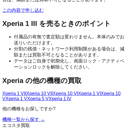
この内容で申し込む
Xperia 1 III
を売るときのポイント
付属品の有無で査定額は変わりません。本体のみでお
送りいただけます。
分割の残債・ネットワーク利用制限がある場合は、減
額または買取不可となることがあります。
データはご自身で初期化し、画面ロック・アクティベ
ーションロックを解除してください。
Xperia
の他の機種の買取
Xperia 1 VII
Xperia 10 VII
Xperia 10 VI
Xperia 1 VI
Xperia 10
V
Xperia 1 V
Xperia 5 V
Xperia 1 IV
他の機種をお探しですか?
機種一覧から探す →
エコスタ買取