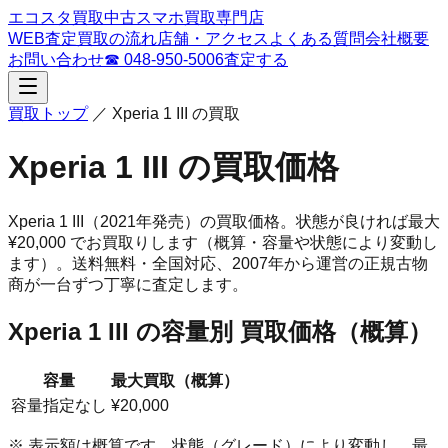
エコスタ買取
中古スマホ買取専門店
WEB査定
買取の流れ
店舗・アクセス
よくある質問
会社概要
お問い合わせ
☎
048-950-5006
査定する
買取トップ
／
Xperia 1 III
の買取
Xperia 1 III
の買取価格
Xperia 1 III
（2021年発売）
の買取価格。
状態が良ければ最大
¥20,000 でお買取りします（概算・容量や状態により変動し
ます）。
送料無料・全国対応、
2007
年から運営の正規古物
商が一台ずつ丁寧に査定します。
Xperia 1 III
の容量別 買取価格（概算）
容量
最大買取（概算）
容量指定なし
¥20,000
※ 表示額は概算です。状態（グレード）により変動し、最