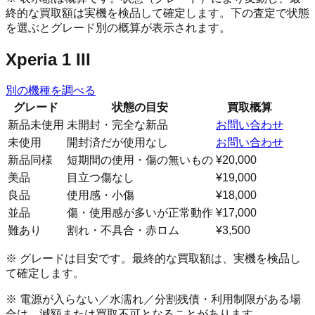
終的な買取額は実機を検品して確定します。下の査定で状態
を選ぶとグレード別の概算が表示されます。
Xperia 1 III
別の機種を調べる
グレード
状態の目安
買取概算
新品未使用
未開封・完全な新品
お問い合わせ
未使用
開封済だが使用なし
お問い合わせ
新品同様
短期間の使用・傷の無いもの
¥20,000
美品
目立つ傷なし
¥19,000
良品
使用感・小傷
¥18,000
並品
傷・使用感が多いが正常動作
¥17,000
難あり
割れ・不具合・赤ロム
¥3,500
※ グレードは目安です。最終的な買取額は、実機を検品し
て確定します。
※ 電源が入らない／水濡れ／分割残債・利用制限がある場
合は、減額または買取不可となることがあります。