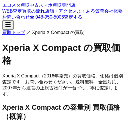
エコスタ買取
中古スマホ買取専門店
WEB査定
買取の流れ
店舗・アクセス
よくある質問
会社概要
お問い合わせ
☎
048-950-5006
査定する
買取トップ
／
Xperia X Compact
の買取
Xperia X Compact
の買取価
格
Xperia X Compact
（2016年発売）
の買取価格。
価格は個別
査定です。お問い合わせください。
送料無料・全国対応、
2007
年から運営の正規古物商が一台ずつ丁寧に査定しま
す。
Xperia X Compact
の容量別 買取価格
（概算）