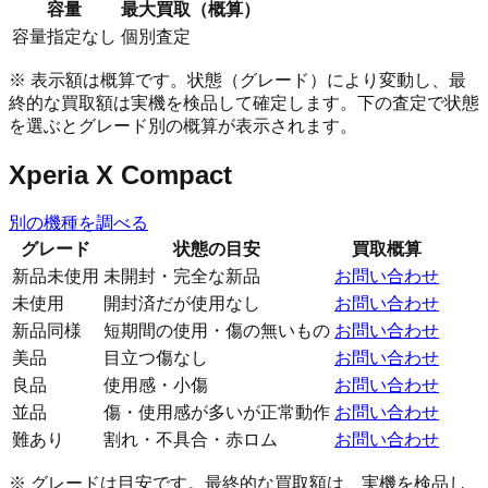
容量
最大買取（概算）
容量指定なし
個別査定
※ 表示額は概算です。状態（グレード）により変動し、最
終的な買取額は実機を検品して確定します。下の査定で状態
を選ぶとグレード別の概算が表示されます。
Xperia X Compact
別の機種を調べる
グレード
状態の目安
買取概算
新品未使用
未開封・完全な新品
お問い合わせ
未使用
開封済だが使用なし
お問い合わせ
新品同様
短期間の使用・傷の無いもの
お問い合わせ
美品
目立つ傷なし
お問い合わせ
良品
使用感・小傷
お問い合わせ
並品
傷・使用感が多いが正常動作
お問い合わせ
難あり
割れ・不具合・赤ロム
お問い合わせ
※ グレードは目安です。最終的な買取額は、実機を検品し