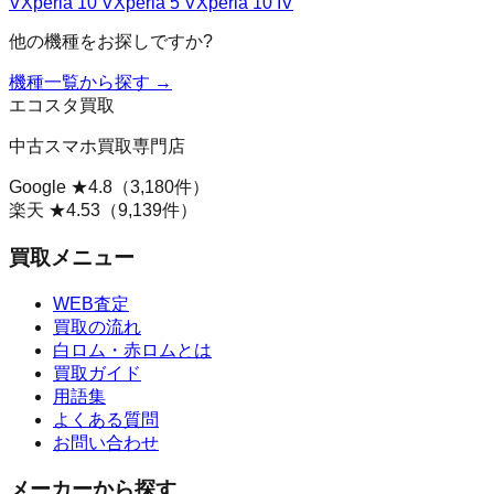
V
Xperia 10 V
Xperia 5 V
Xperia 10 IV
他の機種をお探しですか?
機種一覧から探す →
エコスタ買取
中古スマホ買取専門店
Google ★
4.8
（
3,180
件）
楽天 ★
4.53
（
9,139
件）
買取メニュー
WEB査定
買取の流れ
白ロム・赤ロムとは
買取ガイド
用語集
よくある質問
お問い合わせ
メーカーから探す