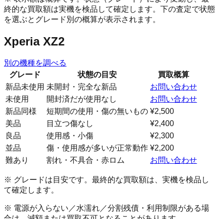
終的な買取額は実機を検品して確定します。下の査定で状態
を選ぶとグレード別の概算が表示されます。
Xperia XZ2
別の機種を調べる
グレード
状態の目安
買取概算
新品未使用
未開封・完全な新品
お問い合わせ
未使用
開封済だが使用なし
お問い合わせ
新品同様
短期間の使用・傷の無いもの
¥2,500
美品
目立つ傷なし
¥2,400
良品
使用感・小傷
¥2,300
並品
傷・使用感が多いが正常動作
¥2,200
難あり
割れ・不具合・赤ロム
お問い合わせ
※ グレードは目安です。最終的な買取額は、実機を検品し
て確定します。
※ 電源が入らない／水濡れ／分割残債・利用制限がある場
合は、減額または買取不可となることがあります。