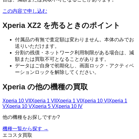
この内容で申し込む
Xperia XZ2
を売るときのポイント
付属品の有無で査定額は変わりません。本体のみでお
送りいただけます。
分割の残債・ネットワーク利用制限がある場合は、減
額または買取不可となることがあります。
データはご自身で初期化し、画面ロック・アクティベ
ーションロックを解除してください。
Xperia
の他の機種の買取
Xperia 10 VII
Xperia 1 VII
Xperia 1 VI
Xperia 10 VI
Xperia 1
V
Xperia 10 V
Xperia 5 V
Xperia 10 IV
他の機種をお探しですか?
機種一覧から探す →
エコスタ買取