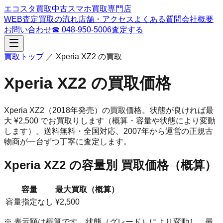
エコスタ買取
中古スマホ買取専門店
WEB査定
買取の流れ
店舗・アクセス
よくある質問
会社概要
お問い合わせ
☎
048-950-5006
査定する
買取トップ
／
Xperia XZ2
の買取
Xperia XZ2
の買取価格
Xperia XZ2
（2018年発売）
の買取価格。
状態が良ければ最
大 ¥2,500 でお買取りします（概算・容量や状態により変動
します）。
送料無料・全国対応、
2007
年から運営の正規古
物商が一台ずつ丁寧に査定します。
Xperia XZ2
の容量別 買取価格（概算）
容量
最大買取（概算）
容量指定なし
¥2,500
※ 表示額は概算です。状態（グレード）により変動し、最