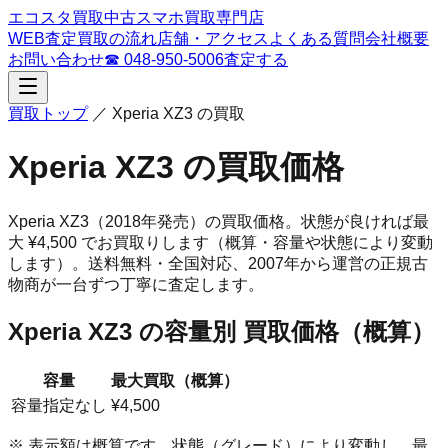
エコスタ買取
中古スマホ買取専門店
WEB査定
買取の流れ
店舗・アクセス
よくある質問
会社概要
お問い合わせ
☎
048-950-5006
査定する
買取トップ
／
Xperia XZ3
の買取
Xperia XZ3
の買取価格
Xperia XZ3
（2018年発売）
の買取価格。
状態が良ければ最
大 ¥4,500 でお買取りします（概算・容量や状態により変動
します）。
送料無料・全国対応、
2007
年から運営の正規古
物商が一台ずつ丁寧に査定します。
Xperia XZ3
の容量別 買取価格（概算）
容量
最大買取（概算）
容量指定なし
¥4,500
※ 表示額は概算です。状態（グレード）により変動し、最