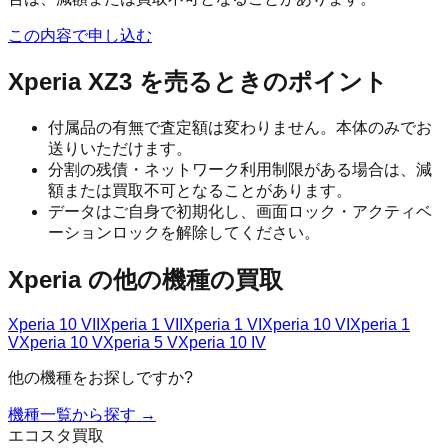
この内容で申し込む
Xperia XZ3
を売るときのポイント
付属品の有無で査定額は変わりません。本体のみでお
送りいただけます。
分割の残債・ネットワーク利用制限がある場合は、減
額または買取不可となることがあります。
データはご自身で初期化し、画面ロック・アクティベ
ーションロックを解除してください。
Xperia
の他の機種の買取
Xperia 10 VII
Xperia 1 VII
Xperia 1 VI
Xperia 10 VI
Xperia 1
V
Xperia 10 V
Xperia 5 V
Xperia 10 IV
他の機種をお探しですか?
機種一覧から探す →
エコスタ買取