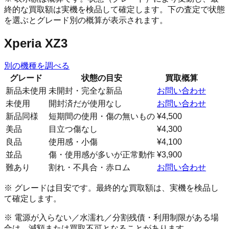
終的な買取額は実機を検品して確定します。下の査定で状態
を選ぶとグレード別の概算が表示されます。
Xperia XZ3
別の機種を調べる
グレード
状態の目安
買取概算
新品未使用
未開封・完全な新品
お問い合わせ
未使用
開封済だが使用なし
お問い合わせ
新品同様
短期間の使用・傷の無いもの
¥4,500
美品
目立つ傷なし
¥4,300
良品
使用感・小傷
¥4,100
並品
傷・使用感が多いが正常動作
¥3,900
難あり
割れ・不具合・赤ロム
お問い合わせ
※ グレードは目安です。最終的な買取額は、実機を検品し
て確定します。
※ 電源が入らない／水濡れ／分割残債・利用制限がある場
合は、減額または買取不可となることがあります。