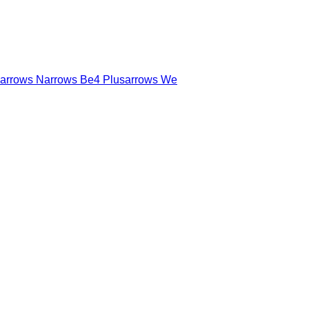
arrows N
arrows Be4 Plus
arrows We