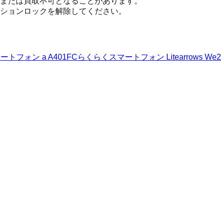
または買取不可となることがあります。
ションロックを解除してください。
トフォン a A401FC
らくらくスマートフォン Lite
arrows We2