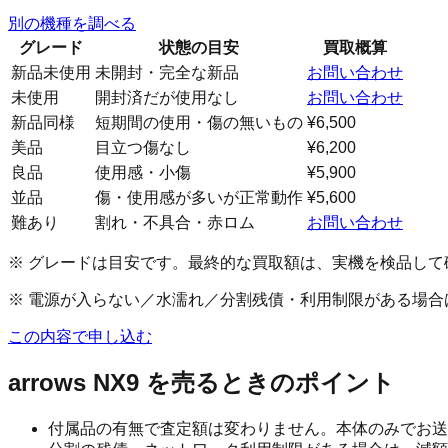
別の機種を調べる
グレード
状態の目安
買取概算
新品未使用
未開封・完全な新品
お問い合わせ
未使用
開封済だが使用なし
お問い合わせ
新品同様
短期間の使用・傷の無いもの
¥6,500
美品
目立つ傷なし
¥6,200
良品
使用感・小傷
¥5,900
並品
傷・使用感が多いが正常動作
¥5,600
難あり
割れ・不具合・赤ロム
お問い合わせ
※ グレードは目安です。最終的な買取額は、実機を検品して
※ 電源が入らない／水濡れ／分割残債・利用制限がある場
この内容で申し込む
arrows NX9
を売るときのポイント
付属品の有無で査定額は変わりません。本体のみでお送