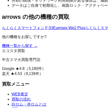
分割の残債・ネットワーク利用制限がある場合は、減額
データはご自身で初期化し、画面ロック・アクティベー
arrows
の他の機種の買取
らくらくスマートフォン F-53E
arrows We2 Plus
らくらくスマー
他の機種をお探しですか?
機種一覧から探す →
エコスタ買取
中古スマホ買取専門店
Google ★
4.8
（
3,180
件）
楽天 ★
4.53
（
9,139
件）
買取メニュー
WEB査定
買取の流れ
白ロム・赤ロムとは