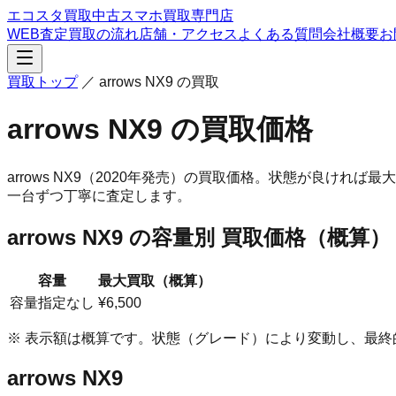
エコスタ買取
中古スマホ買取専門店
WEB査定
買取の流れ
店舗・アクセス
よくある質問
会社概要
お
買取トップ
／
arrows NX9
の買取
arrows NX9
の買取価格
arrows NX9
（2020年発売）
の買取価格。
状態が良ければ最大 
一台ずつ丁寧に査定します。
arrows NX9
の容量別 買取価格（概算）
容量
最大買取（概算）
容量指定なし
¥6,500
※ 表示額は概算です。状態（グレード）により変動し、最
arrows NX9