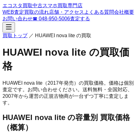
エコスタ買取
中古スマホ買取専門店
WEB査定
買取の流れ
店舗・アクセス
よくある質問
会社概要
お問い合わせ
☎
048-950-5006
査定する
買取トップ
／
HUAWEI nova lite
の買取
HUAWEI nova lite
の買取価
格
HUAWEI nova lite
（2017年発売）
の買取価格。
価格は個別
査定です。お問い合わせください。
送料無料・全国対応、
2007
年から運営の正規古物商が一台ずつ丁寧に査定しま
す。
HUAWEI nova lite
の容量別 買取価格
（概算）