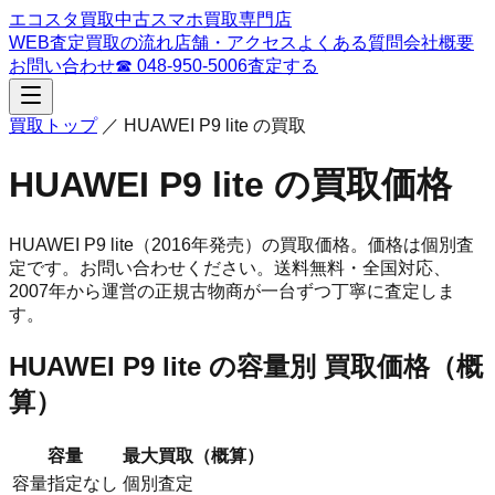
エコスタ買取
中古スマホ買取専門店
WEB査定
買取の流れ
店舗・アクセス
よくある質問
会社概要
お問い合わせ
☎
048-950-5006
査定する
買取トップ
／
HUAWEI P9 lite
の買取
HUAWEI P9 lite
の買取価格
HUAWEI P9 lite
（2016年発売）
の買取価格。
価格は個別査
定です。お問い合わせください。
送料無料・全国対応、
2007
年から運営の正規古物商が一台ずつ丁寧に査定しま
す。
HUAWEI P9 lite
の容量別 買取価格（概
算）
容量
最大買取（概算）
容量指定なし
個別査定