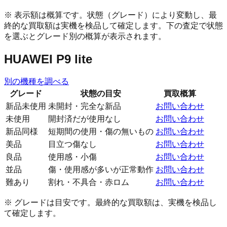
※ 表示額は概算です。状態（グレード）により変動し、最
終的な買取額は実機を検品して確定します。下の査定で状態
を選ぶとグレード別の概算が表示されます。
HUAWEI P9 lite
別の機種を調べる
グレード
状態の目安
買取概算
新品未使用
未開封・完全な新品
お問い合わせ
未使用
開封済だが使用なし
お問い合わせ
新品同様
短期間の使用・傷の無いもの
お問い合わせ
美品
目立つ傷なし
お問い合わせ
良品
使用感・小傷
お問い合わせ
並品
傷・使用感が多いが正常動作
お問い合わせ
難あり
割れ・不具合・赤ロム
お問い合わせ
※ グレードは目安です。最終的な買取額は、実機を検品し
て確定します。